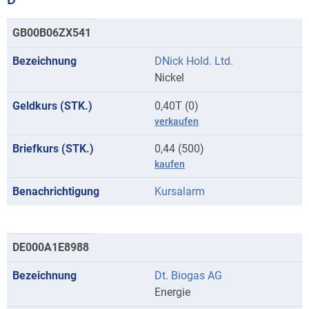
Kurse
GB00B06ZX541
mit
DNick Hold. Ltd.
Anfangsbuchstaben
Nickel
D
0,40T (0)
verkaufen
0,44 (500)
kaufen
Kursalarm
DE000A1E8988
Dt. Biogas AG
Energie