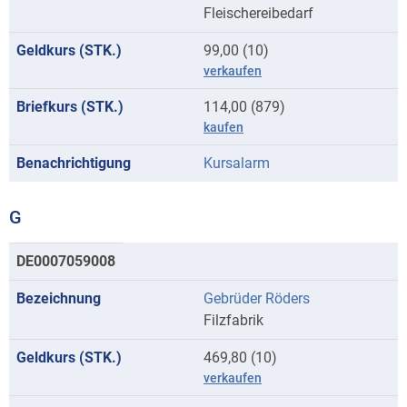
Fleischereibedarf
99,00 (10)
verkaufen
114,00 (879)
kaufen
Kursalarm
G
Kurse
DE0007059008
mit
Gebrüder Röders
Anfangsbuchstaben
Filzfabrik
G
469,80 (10)
verkaufen