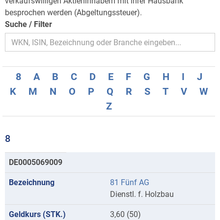
verkaufswilligen Aktieninhabern mit ihrer Hausbank
besprochen werden (Abgeltungssteuer).
Suche / Filter
8
A
B
C
D
E
F
G
H
I
J
K
M
N
O
P
Q
R
S
T
V
W
Z
8
Kurse
DE0005069009
mit
81 Fünf AG
Anfangsbuchstaben
Dienstl. f. Holzbau
8
3,60 (50)