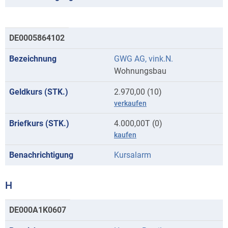
DE0005864102
GWG AG, vink.N.
Wohnungsbau
2.970,00 (10)
verkaufen
4.000,00T (0)
kaufen
Kursalarm
H
Kurse
DE000A1K0607
mit