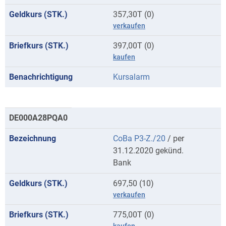
357,30T (0)
verkaufen
397,00T (0)
kaufen
Kursalarm
DE000A28PQA0
CoBa P3-Z./20
/ per
31.12.2020 gekünd.
Bank
697,50 (10)
verkaufen
775,00T (0)