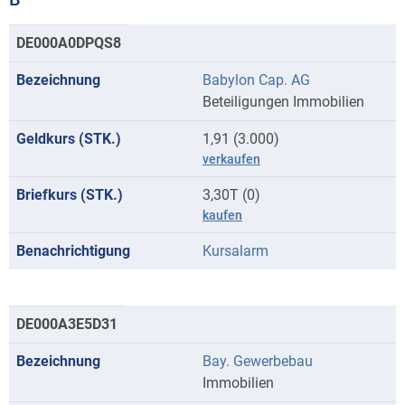
Kurse
DE000A0DPQS8
mit
Babylon Cap. AG
Anfangsbuchstaben
Beteiligungen Immobilien
B
1,91 (3.000)
verkaufen
3,30T (0)
kaufen
Kursalarm
DE000A3E5D31
Bay. Gewerbebau
Immobilien