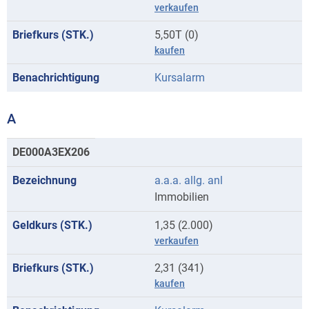
verkaufen
5,50T (0)
kaufen
Kursalarm
A
Kurse
DE000A3EX206
mit
a.a.a. allg. anl
Anfangsbuchstaben
Immobilien
A
1,35 (2.000)
verkaufen
2,31 (341)
kaufen