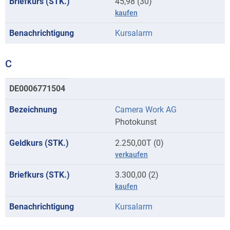
45,98 (30)
kaufen
Kursalarm
C
Kurse
DE0006771504
mit
Camera Work AG
Anfangsbuchstaben
Photokunst
C
2.250,00T (0)
verkaufen
3.300,00 (2)
kaufen
Kursalarm