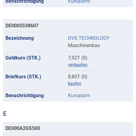
Kursalarm
DE0005538607
DVS TECHNOLOGY
Maschinenbau
7,92T (0)
verkaufen
8,80T (0)
kaufen
Kursalarm
E
Kurse
DE000A2GS500
mit