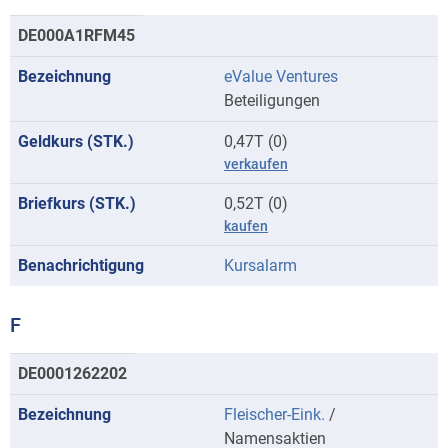
DE000A1RFM45
eValue Ventures
Beteiligungen
0,47T (0)
verkaufen
0,52T (0)
kaufen
Kursalarm
F
Kurse
DE0001262202
mit
Fleischer-Eink.
/
Anfangsbuchstaben
Namensaktien
F