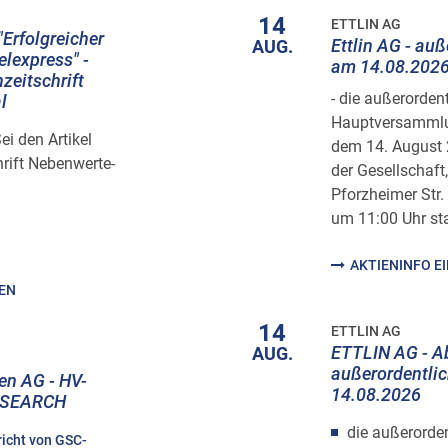
14
ETTLIN AG
"Erfolgreicher
Ettlin AG - au
AUG.
elexpress" -
am 14.08.202
hzeitschrift
- die außerorden
l
Hauptversammlun
i den Artikel
dem 14. August
hrift Nebenwerte-
der Gesellschaft
Pforzheimer Str.
um 11:00 Uhr sta
AKTIENINFO E
HEN
14
ETTLIN AG
ETTLIN AG - A
AUG.
außerordentli
n AG - HV-
14.08.2026
RESEARCH
die außerorde
richt von GSC-