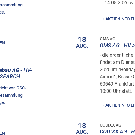
14.08.2026 wu
versammlung
ge.
AKTIENINFO E
18
OMS AG
HEN
OMS AG - HV 
AUG.
- die ordentlic
findet am Diens
2026 im "Holiday
ebau AG - HV-
RESEARCH
Airport“, Bessie
60549 Frankfurt
richt von GSC-
10:00 Uhr statt.
versammlung
ge.
AKTIENINFO E
18
CODIXX AG
CODIXX AG - H
AUG.
HEN