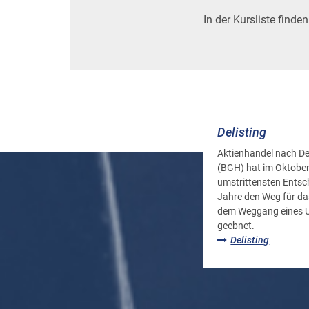
In der Kursliste find
Delisting
Aktienhandel nach De
(BGH) hat im Oktober
umstrittensten Ents
Jahre den Weg für das
dem Weggang eines U
geebnet.
Delisting