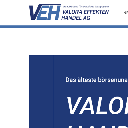
N
Das älteste börsenun
VALO