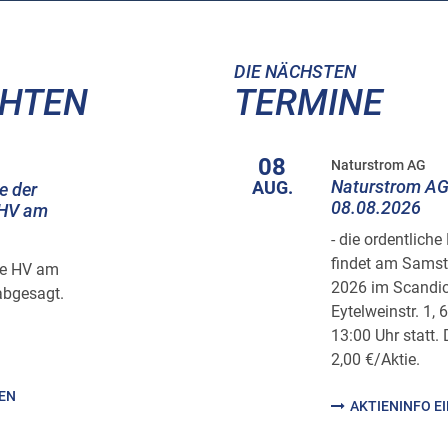
DIE NÄCHSTEN
CHTEN
TERMINE
08
Naturstrom AG
Naturstrom AG
AUG.
e der
08.08.2026
 HV am
- die ordentlic
findet am Samst
he HV am
2026 im Scandic
abgesagt.
Eytelweinstr. 1,
13:00 Uhr statt.
2,00 €/Aktie.
HEN
AKTIENINFO E