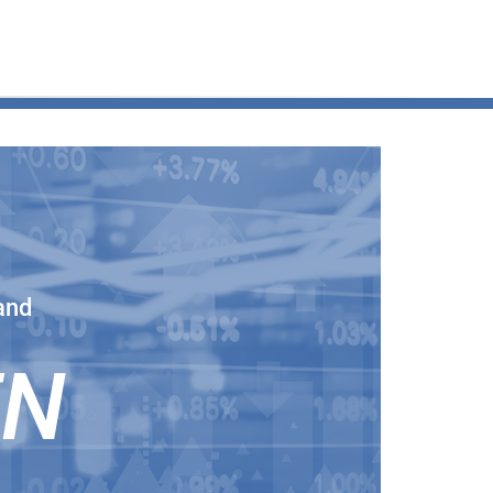
and
EN