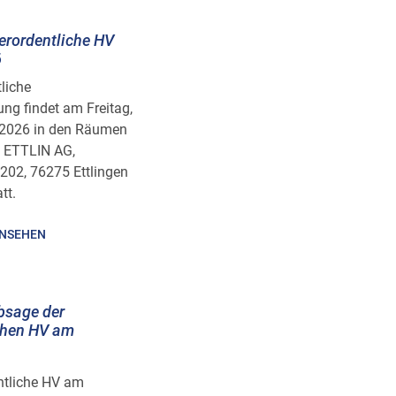
ßerordentliche HV
6
tliche
g findet am Freitag,
 2026 in den Räumen
, ETTLIN AG,
 202, 76275 Ettlingen
tt.
INSEHEN
bsage der
chen HV am
ntliche HV am