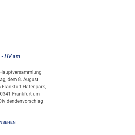
 - HV am
he Hauptversammlung
ag, dem 8. August
 Frankfurt Hafenpark,
 60341 Frankfurt um
 Dividendenvorschlag
INSEHEN