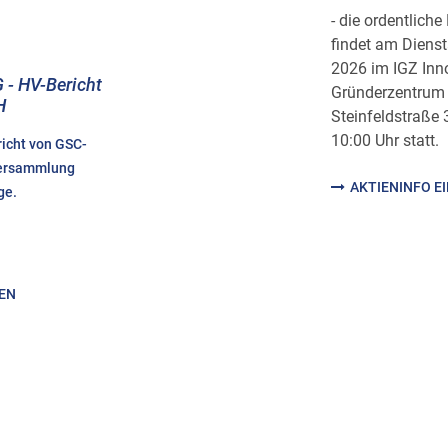
- die ordentlic
findet am Diens
2026 im IGZ Inn
 - HV-Bericht
Gründerzentrum
H
Steinfeldstraße
10:00 Uhr statt.
richt von GSC-
versammlung
AKTIENINFO E
ge.
HEN