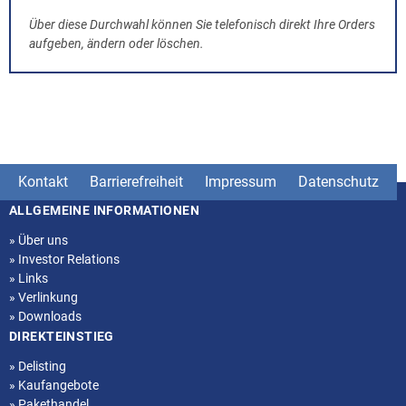
Über diese Durchwahl können Sie telefonisch direkt Ihre Orders
aufgeben, ändern oder löschen.
Kontakt
Barrierefreiheit
Impressum
Datenschutz
ALLGEMEINE INFORMATIONEN
Seitenstruktur
»
Über uns
»
Investor Relations
»
Links
»
Verlinkung
»
Downloads
DIREKTEINSTIEG
»
Delisting
»
Kaufangebote
»
Pakethandel