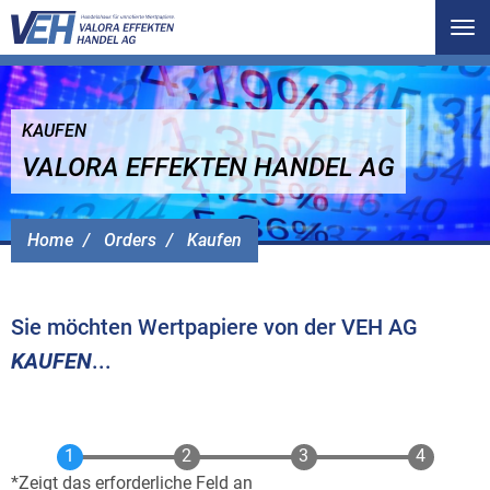
Tog
nav
KAUFEN
VALORA EFFEKTEN HANDEL AG
Home
Orders
Kaufen
Sie möchten Wertpapiere von der VEH AG
KAUFEN
...
Zeigt das erforderliche Feld an