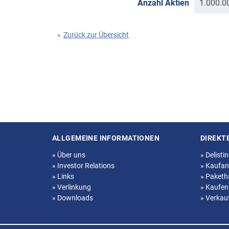
Anzahl Aktien
1.000.0
«
Zurück zur Übersicht
ALLGEMEINE INFORMATIONEN
DIREKT
Seitenstruktur
»
Über uns
»
Delisti
»
Investor Relations
»
Kaufan
»
Links
»
Paketh
»
Verlinkung
»
Kaufen
»
Downloads
»
Verkau