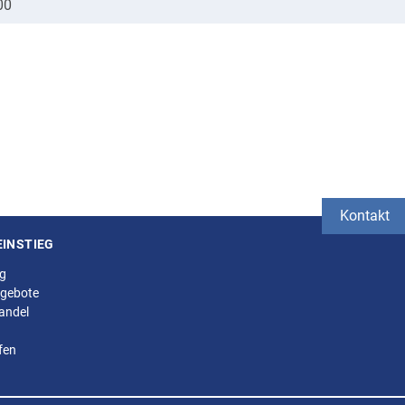
00
Kontakt
EINSTIEG
ng
gebote
andel
fen