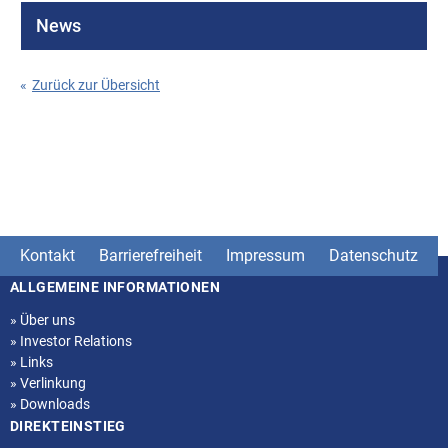
News
«
Zurück zur Übersicht
Kontakt
Barrierefreiheit
Impressum
Datenschutz
ALLGEMEINE INFORMATIONEN
Seitenstruktur
»
Über uns
»
Investor Relations
»
Links
»
Verlinkung
»
Downloads
DIREKTEINSTIEG