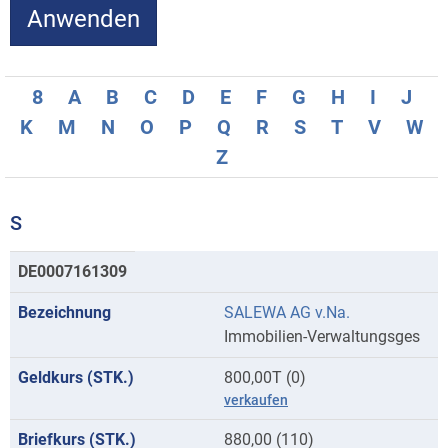
8
A
B
C
D
E
F
G
H
I
J
K
M
N
O
P
Q
R
S
T
V
W
Z
S
Kurse
DE0007161309
mit
SALEWA AG v.Na.
Anfangsbuchstaben
Immobilien-Verwaltungsges
S
800,00T (0)
verkaufen
880,00 (110)