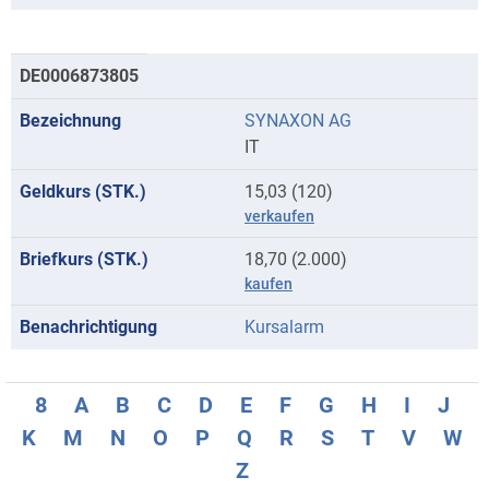
DE0006873805
SYNAXON AG
IT
15,03 (120)
verkaufen
18,70 (2.000)
kaufen
Kursalarm
8
A
B
C
D
E
F
G
H
I
J
K
M
N
O
P
Q
R
S
T
V
W
Z