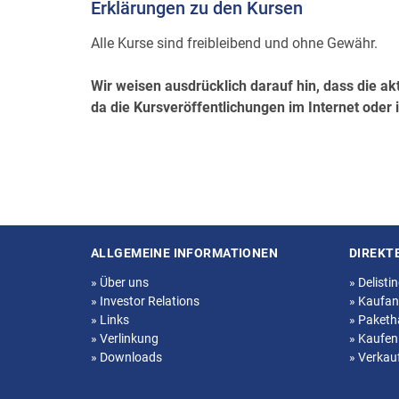
Erklärungen zu den Kursen
Alle Kurse sind freibleibend und ohne Gewähr.
Wir weisen ausdrücklich darauf hin, dass die ak
da die Kursveröffentlichungen im Internet oder 
ALLGEMEINE INFORMATIONEN
DIREKT
Seitenstruktur
»
Über uns
»
Delisti
»
Investor Relations
»
Kaufan
»
Links
»
Paketh
»
Verlinkung
»
Kaufen
»
Downloads
»
Verkau