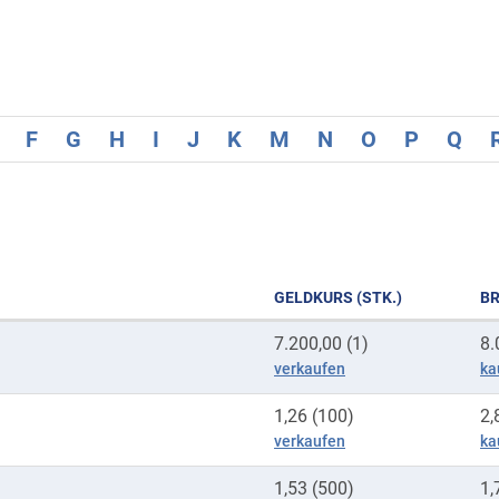
F
G
H
I
J
K
M
N
O
P
Q
GELDKURS (STK.)
BR
7.200,00 (1)
8.
verkaufen
ka
1,26 (100)
2,
verkaufen
ka
1,53 (500)
1,