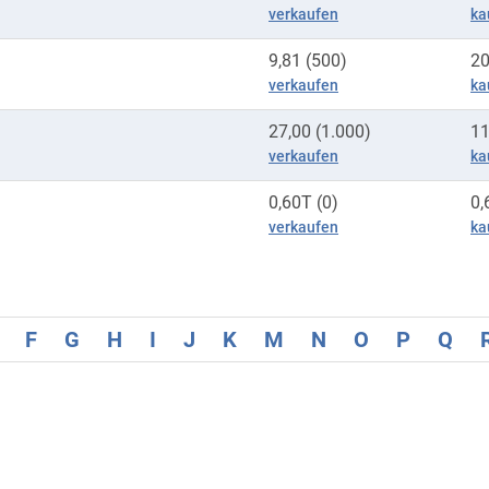
verkaufen
ka
9,81 (500)
20
verkaufen
ka
27,00 (1.000)
11
verkaufen
ka
0,60T (0)
0,
verkaufen
ka
F
G
H
I
J
K
M
N
O
P
Q