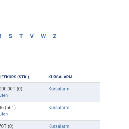
R
S
T
V
W
Z
IEFKURS (STK.)
KURSALARM
000,00T (0)
Kursalarm
ufen
86 (561)
Kursalarm
ufen
70T (0)
Kursalarm