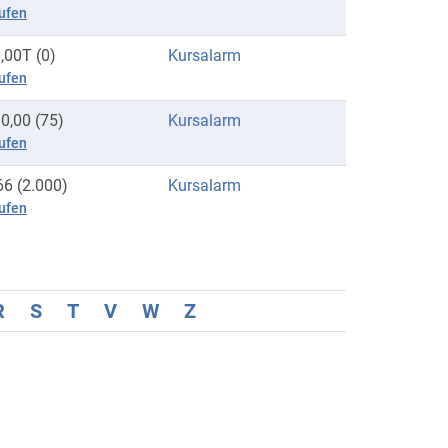
ufen
,00T (0)
Kursalarm
ufen
0,00 (75)
Kursalarm
ufen
66 (2.000)
Kursalarm
ufen
R
S
T
V
W
Z