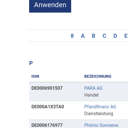
8
A
B
C
D
E
P
ISIN
BEZEICHNUNG
Kurse
DE0006901507
PARA AG
mit
Handel
Anfangsbuchstaben
DE000A1X3TA0
Pfandfinanz AG
P
Dienstleistung
DE0006176977
Phönix Sonnenw.