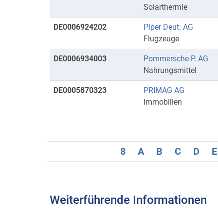
Solarthermie
DE0006924202
Piper Deut. AG
Flugzeuge
DE0006934003
Pommersche P. AG
Nahrungsmittel
DE0005870323
PRIMAG AG
Immobilien
8
A
B
C
D
E
Weiterführende Informationen