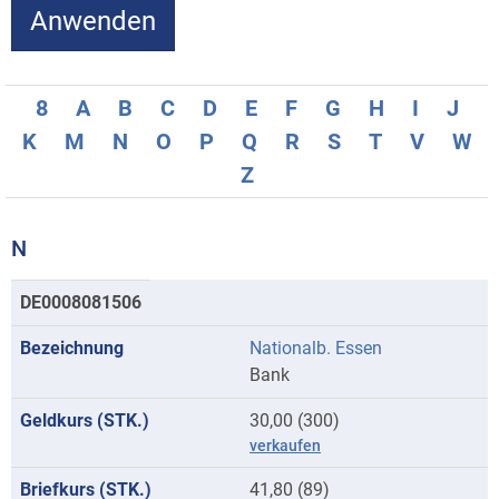
8
A
B
C
D
E
F
G
H
I
J
K
M
N
O
P
Q
R
S
T
V
W
Z
N
Kurse
DE0008081506
mit
Nationalb. Essen
Anfangsbuchstaben
Bank
N
30,00 (300)
verkaufen
41,80 (89)