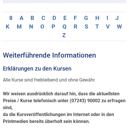
8
A
B
C
D
E
F
G
H
I
J
K
M
N
O
P
Q
R
S
T
V
W
Z
Weiterführende Informationen
Erklärungen zu den Kursen
Alle Kurse sind freibleibend und ohne Gewähr.
Wir weisen ausdrücklich darauf hin, dass die aktuellsten
Preise / Kurse telefonisch unter (07243) 90002 zu erfragen
sind,
da die Kursveröffentlichungen im Internet oder in den
Printmedien bereits überholt sein können.