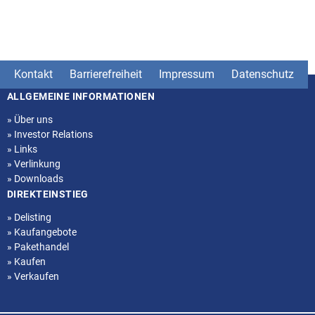
Kontakt
Barrierefreiheit
Impressum
Datenschutz
ALLGEMEINE INFORMATIONEN
Seitenstruktur
»
Über uns
»
Investor Relations
»
Links
»
Verlinkung
»
Downloads
DIREKTEINSTIEG
»
Delisting
»
Kaufangebote
»
Pakethandel
»
Kaufen
»
Verkaufen