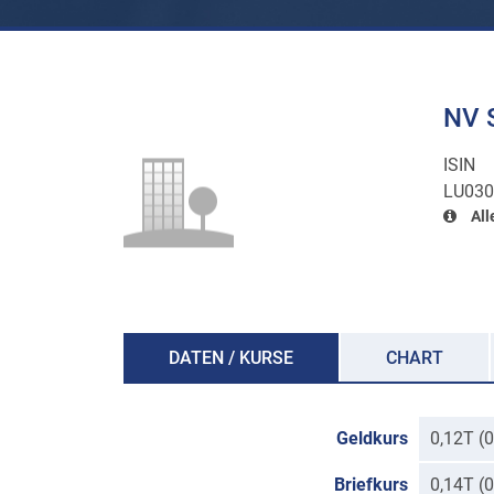
NV S
ISIN
LU030
All
DATEN / KURSE
CHART
Geldkurs
0,12T (
Briefkurs
0,14T (