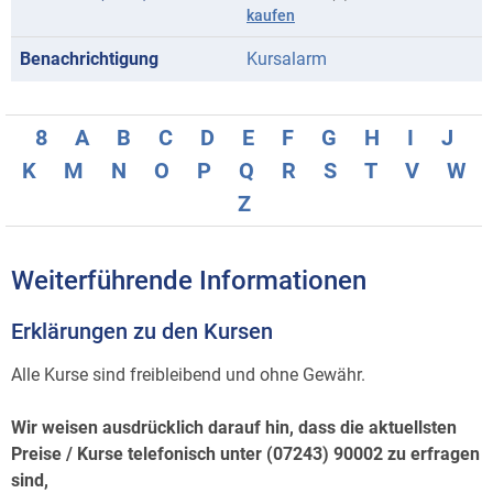
kaufen
Kursalarm
8
A
B
C
D
E
F
G
H
I
J
K
M
N
O
P
Q
R
S
T
V
W
Z
Weiterführende Informationen
Erklärungen zu den Kursen
Alle Kurse sind freibleibend und ohne Gewähr.
Wir weisen ausdrücklich darauf hin, dass die aktuellsten
Preise / Kurse telefonisch unter (07243) 90002 zu erfragen
sind,