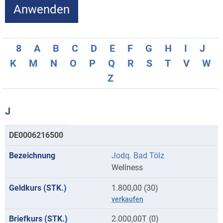
8
A
B
C
D
E
F
G
H
I
J
K
M
N
O
P
Q
R
S
T
V
W
Z
J
Kurse
DE0006216500
mit
Jodq. Bad Tölz
Anfangsbuchstaben
Wellness
J
1.800,00 (30)
verkaufen
2.000,00T (0)