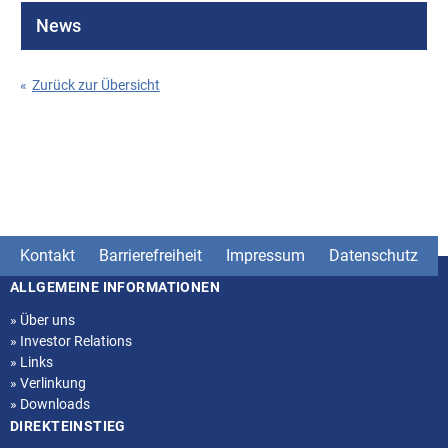
News
«
Zurück zur Übersicht
Kontakt
Barrierefreiheit
Impressum
Datenschutz
ALLGEMEINE INFORMATIONEN
Seitenstruktur
»
Über uns
»
Investor Relations
»
Links
»
Verlinkung
»
Downloads
DIREKTEINSTIEG