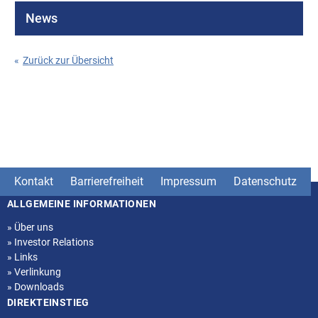
News
«
Zurück zur Übersicht
Kontakt
Barrierefreiheit
Impressum
Datenschutz
ALLGEMEINE INFORMATIONEN
Seitenstruktur
»
Über uns
»
Investor Relations
»
Links
»
Verlinkung
»
Downloads
DIREKTEINSTIEG