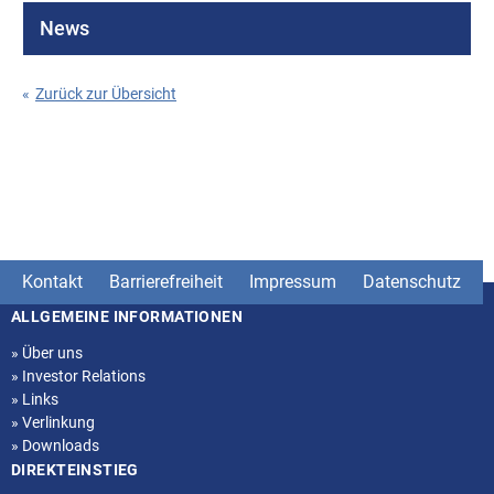
News
«
Zurück zur Übersicht
Kontakt
Barrierefreiheit
Impressum
Datenschutz
ALLGEMEINE INFORMATIONEN
Seitenstruktur
»
Über uns
»
Investor Relations
»
Links
»
Verlinkung
»
Downloads
DIREKTEINSTIEG