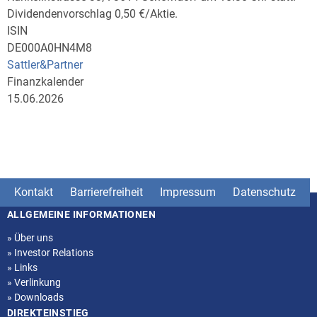
Dividendenvorschlag 0,50 €/Aktie.
ISIN
DE000A0HN4M8
Sattler&Partner
Finanzkalender
15.06.2026
Kontakt
Barrierefreiheit
Impressum
Datenschutz
ALLGEMEINE INFORMATIONEN
Seitenstruktur
»
Über uns
»
Investor Relations
»
Links
»
Verlinkung
»
Downloads
DIREKTEINSTIEG