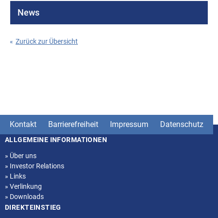
News
«
Zurück zur Übersicht
Kontakt
Barrierefreiheit
Impressum
Datenschutz
ALLGEMEINE INFORMATIONEN
Seitenstruktur
»
Über uns
»
Investor Relations
»
Links
»
Verlinkung
»
Downloads
DIREKTEINSTIEG