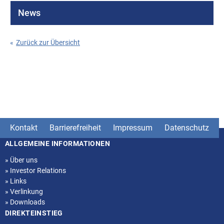
News
«
Zurück zur Übersicht
Kontakt
Barrierefreiheit
Impressum
Datenschutz
ALLGEMEINE INFORMATIONEN
Seitenstruktur
»
Über uns
»
Investor Relations
»
Links
»
Verlinkung
»
Downloads
DIREKTEINSTIEG