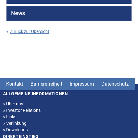
News
«
Zurück zur Übersicht
Kontakt
Barrierefreiheit
Impressum
Datenschutz
ALLGEMEINE INFORMATIONEN
Seitenstruktur
»
Über uns
»
Investor Relations
»
Links
»
Verlinkung
»
Downloads
DIREKTEINSTIEG