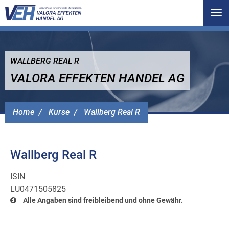
Tog
nav
WALLBERG REAL R
VALORA EFFEKTEN HANDEL AG
Home
Kurse
Wallberg Real R
Wallberg Real R
ISIN
LU0471505825
Alle Angaben sind freibleibend und ohne Gewähr.