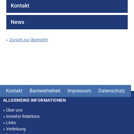
Kontakt
News
«
Zurück zur Übersicht
Kontakt
Barrierefreiheit
Impressum
Datenschutz
ALLGEMEINE INFORMATIONEN
Seitenstruktur
»
Über uns
»
Investor Relations
»
Links
»
Verlinkung