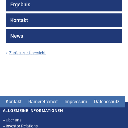
Ergebnis
Kontakt
News
«
Zurück zur Übersicht
Kontakt
Barrierefreiheit
Impressum
Datenschutz
ALLGEMEINE INFORMATIONEN
Seitenstruktur
»
Über uns
»
Investor Relations