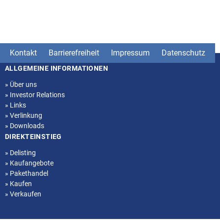
Kontakt
Barrierefreiheit
Impressum
Datenschutz
ALLGEMEINE INFORMATIONEN
Seitenstruktur
»
Über uns
»
Investor Relations
»
Links
»
Verlinkung
»
Downloads
DIREKTEINSTIEG
»
Delisting
»
Kaufangebote
»
Pakethandel
»
Kaufen
»
Verkaufen