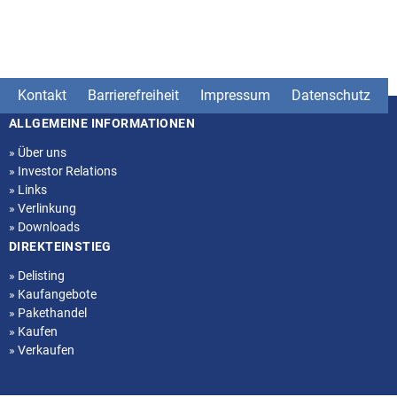
Kontakt
Barrierefreiheit
Impressum
Datenschutz
ALLGEMEINE INFORMATIONEN
Seitenstruktur
»
Über uns
»
Investor Relations
»
Links
»
Verlinkung
»
Downloads
DIREKTEINSTIEG
»
Delisting
»
Kaufangebote
»
Pakethandel
»
Kaufen
»
Verkaufen