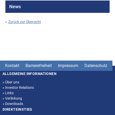
News
«
Zurück zur Übersicht
Kontakt
Barrierefreiheit
Impressum
Datenschutz
ALLGEMEINE INFORMATIONEN
Seitenstruktur
»
Über uns
»
Investor Relations
»
Links
»
Verlinkung
»
Downloads
DIREKTEINSTIEG