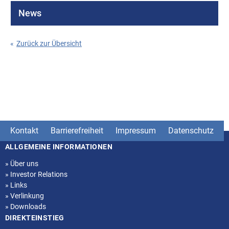
News
«
Zurück zur Übersicht
Kontakt
Barrierefreiheit
Impressum
Datenschutz
ALLGEMEINE INFORMATIONEN
Seitenstruktur
»
Über uns
»
Investor Relations
»
Links
»
Verlinkung
»
Downloads
DIREKTEINSTIEG