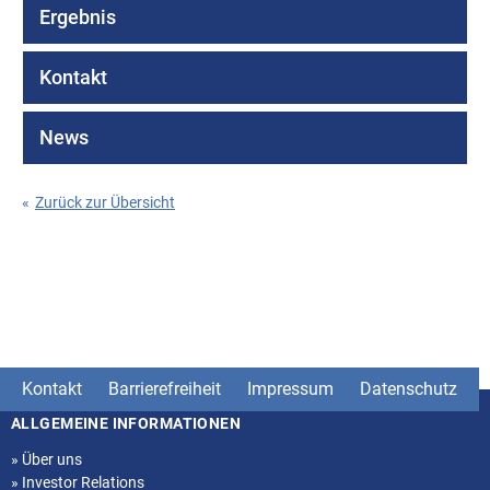
Ergebnis
Kontakt
News
«
Zurück zur Übersicht
Kontakt
Barrierefreiheit
Impressum
Datenschutz
ALLGEMEINE INFORMATIONEN
Seitenstruktur
»
Über uns
»
Investor Relations