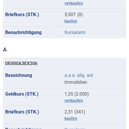
verkaufen
5,50T (0)
kaufen
Kursalarm
A
Kurse
DE000A3EX206
mit
a.a.a. allg. anl
Anfangsbuchstaben
Immobilien
A
1,35 (2.000)
verkaufen
2,31 (341)
kaufen