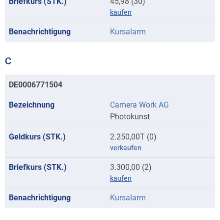
45,98 (30)
kaufen
Kursalarm
C
Kurse
DE0006771504
mit
Camera Work AG
Anfangsbuchstaben
Photokunst
C
2.250,00T (0)
verkaufen
3.300,00 (2)
kaufen
Kursalarm