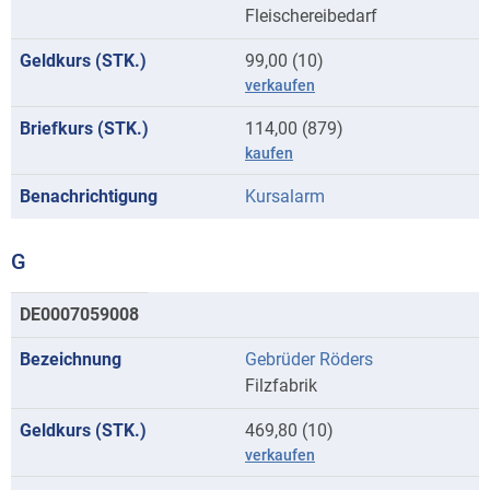
Fleischereibedarf
99,00 (10)
verkaufen
114,00 (879)
kaufen
Kursalarm
G
Kurse
DE0007059008
mit
Gebrüder Röders
Anfangsbuchstaben
Filzfabrik
G
469,80 (10)
verkaufen