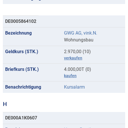
DE0005864102
GWG AG, vink.N.
Wohnungsbau
2.970,00 (10)
verkaufen
4.000,00T (0)
kaufen
Kursalarm
H
Kurse
DE000A1K0607
mit