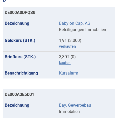
Kurse
DE000A0DPQS8
mit
Babylon Cap. AG
Anfangsbuchstaben
Beteiligungen Immobilien
B
1,91 (3.000)
verkaufen
3,30T (0)
kaufen
Kursalarm
DE000A3E5D31
Bay. Gewerbebau
Immobilien