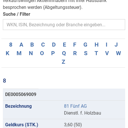
verkaufswilligen Aktieninhabern mit ihrer Hausbank
besprochen werden (Abgeltungssteuer).
Suche / Filter
8
A
B
C
D
E
F
G
H
I
J
K
M
N
O
P
Q
R
S
T
V
W
Z
8
Kurse
DE0005069009
mit
81 Fünf AG
Anfangsbuchstaben
Dienstl. f. Holzbau
8
3,60 (50)