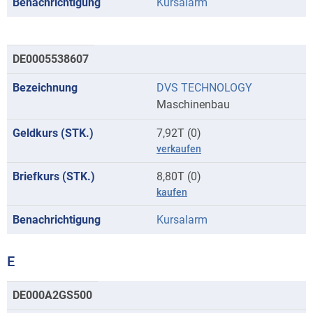
Kursalarm
DE0005538607
DVS TECHNOLOGY
Maschinenbau
7,92T (0)
verkaufen
8,80T (0)
kaufen
Kursalarm
E
Kurse
DE000A2GS500
mit