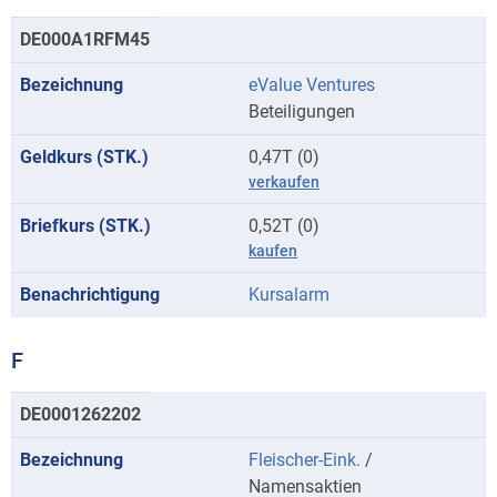
DE000A1RFM45
eValue Ventures
Beteiligungen
0,47T (0)
verkaufen
0,52T (0)
kaufen
Kursalarm
F
Kurse
DE0001262202
mit
Fleischer-Eink.
/
Anfangsbuchstaben
Namensaktien
F