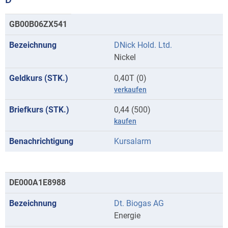
Kurse
GB00B06ZX541
mit
DNick Hold. Ltd.
Anfangsbuchstaben
Nickel
D
0,40T (0)
verkaufen
0,44 (500)
kaufen
Kursalarm
DE000A1E8988
Dt. Biogas AG
Energie