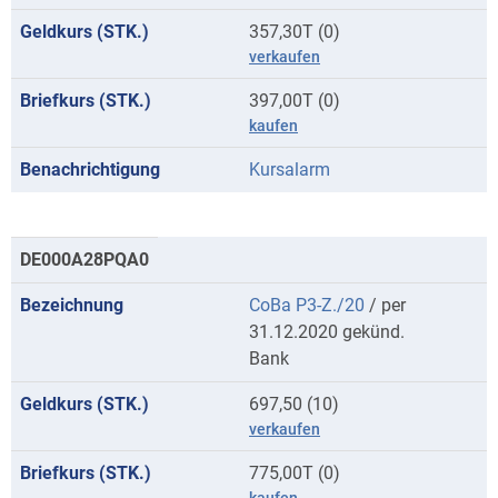
357,30T (0)
verkaufen
397,00T (0)
kaufen
Kursalarm
DE000A28PQA0
CoBa P3-Z./20
/ per
31.12.2020 gekünd.
Bank
697,50 (10)
verkaufen
775,00T (0)