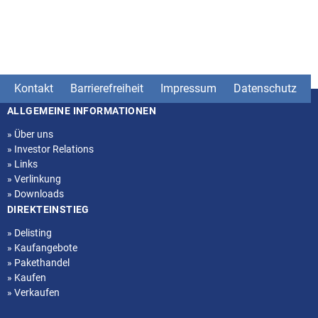
Kontakt
Barrierefreiheit
Impressum
Datenschutz
ALLGEMEINE INFORMATIONEN
Seitenstruktur
»
Über uns
»
Investor Relations
»
Links
»
Verlinkung
»
Downloads
DIREKTEINSTIEG
»
Delisting
»
Kaufangebote
»
Pakethandel
»
Kaufen
»
Verkaufen