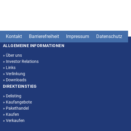
Kontakt
Barrierefreiheit
Impressum
Datenschutz
ALLGEMEINE INFORMATIONEN
Seitenstruktur
»
Über uns
»
Investor Relations
»
Links
»
Verlinkung
»
Downloads
DIREKTEINSTIEG
»
Delisting
»
Kaufangebote
»
Pakethandel
»
Kaufen
»
Verkaufen