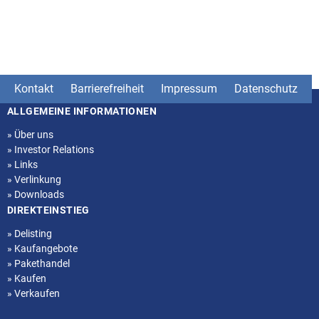
Kontakt
Barrierefreiheit
Impressum
Datenschutz
ALLGEMEINE INFORMATIONEN
Seitenstruktur
»
Über uns
»
Investor Relations
»
Links
»
Verlinkung
»
Downloads
DIREKTEINSTIEG
»
Delisting
»
Kaufangebote
»
Pakethandel
»
Kaufen
»
Verkaufen