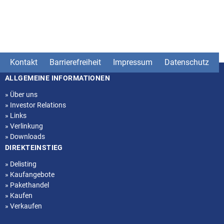
Kontakt
Barrierefreiheit
Impressum
Datenschutz
ALLGEMEINE INFORMATIONEN
Seitenstruktur
»
Über uns
»
Investor Relations
»
Links
»
Verlinkung
»
Downloads
DIREKTEINSTIEG
»
Delisting
»
Kaufangebote
»
Pakethandel
»
Kaufen
»
Verkaufen