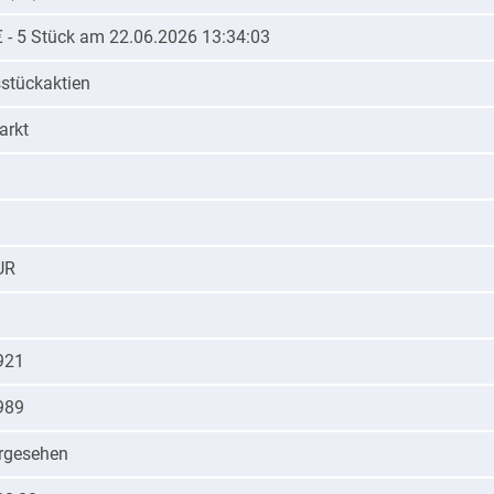
€ - 5 Stück am 22.06.2026 13:34:03
tückaktien
arkt
UR
921
989
orgesehen