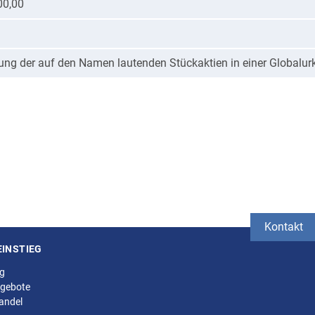
00,00
fung der auf den Namen lautenden Stückaktien in einer Globalu
Kontakt
EINSTIEG
ng
gebote
andel