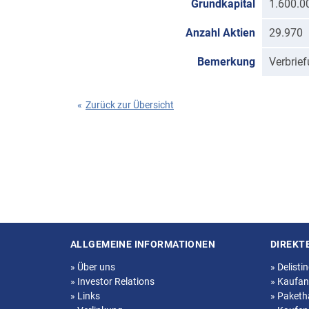
Grundkapital
1.600.0
Anzahl Aktien
29.970
Bemerkung
Verbrie
«
Zurück zur Übersicht
ALLGEMEINE INFORMATIONEN
DIREKT
Seitenstruktur
»
Über uns
»
Delisti
»
Investor Relations
»
Kaufan
»
Links
»
Paketh