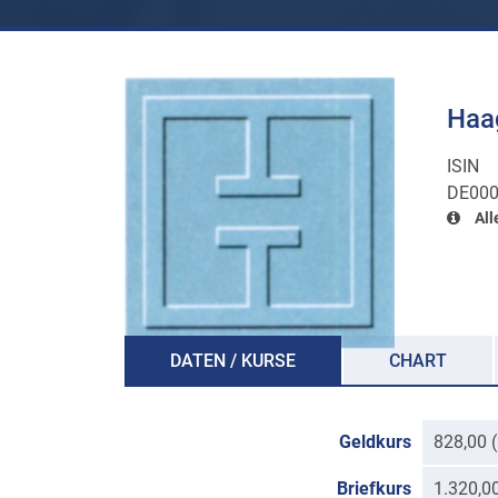
Haag
ISIN
DE00
All
DATEN / KURSE
CHART
Geldkurs
828,00 
Briefkurs
1.320,0