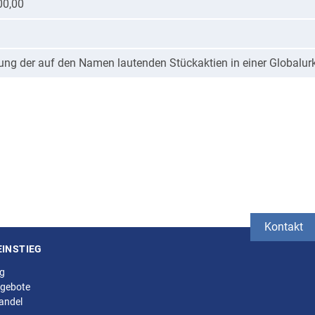
00,00
fung der auf den Namen lautenden Stückaktien in einer Globalu
Kontakt
EINSTIEG
ng
gebote
andel