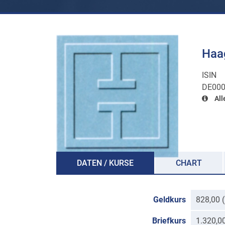
Haag
ISIN
DE00
All
DATEN / KURSE
CHART
Geldkurs
828,00 
Briefkurs
1.320,0