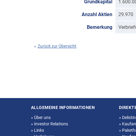
Grundkapital
1.600.0
Anzahl Aktien
29.970
Bemerkung
Verbrie
«
Zurück zur Übersicht
ALLGEMEINE INFORMATIONEN
DIREKT
Seitenstruktur
»
Über uns
»
Delisti
»
Investor Relations
»
Kaufan
»
Links
»
Paketh