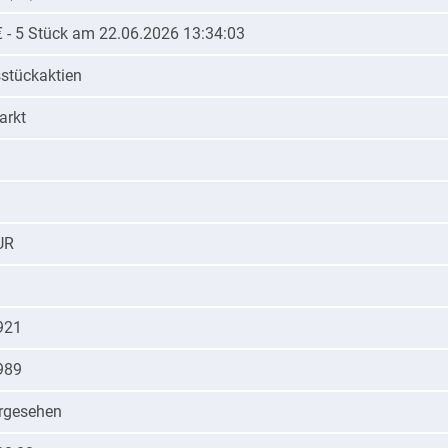
€ - 5 Stück am 22.06.2026 13:34:03
tückaktien
arkt
UR
921
989
orgesehen