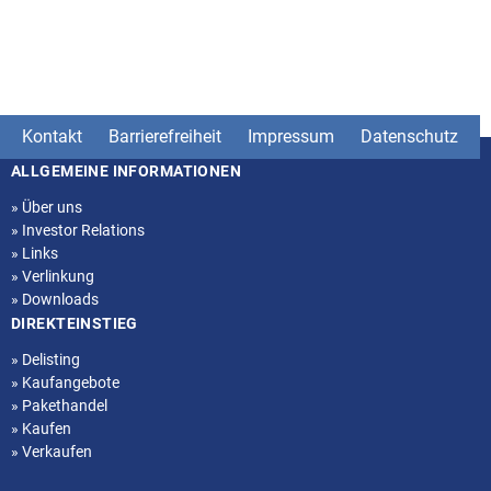
Kontakt
Barrierefreiheit
Impressum
Datenschutz
ALLGEMEINE INFORMATIONEN
Seitenstruktur
»
Über uns
»
Investor Relations
»
Links
»
Verlinkung
»
Downloads
DIREKTEINSTIEG
»
Delisting
»
Kaufangebote
»
Pakethandel
»
Kaufen
»
Verkaufen