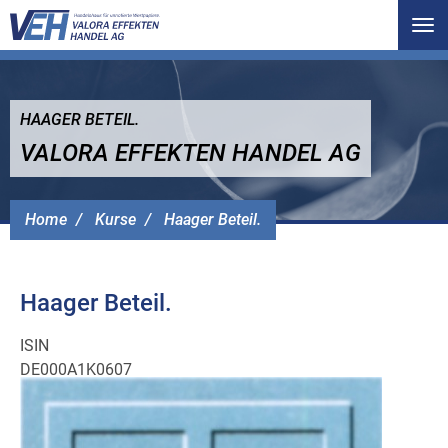
Tog
nav
HAAGER BETEIL.
VALORA EFFEKTEN HANDEL AG
Home
Kurse
Haager Beteil.
Haager Beteil.
ISIN
DE000A1K0607
Alle Angaben sind freibleibend und ohne Gewähr.