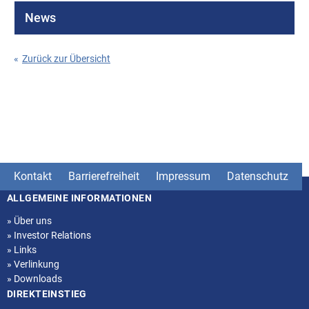
News
«
Zurück zur Übersicht
Kontakt
Barrierefreiheit
Impressum
Datenschutz
ALLGEMEINE INFORMATIONEN
Seitenstruktur
»
Über uns
»
Investor Relations
»
Links
»
Verlinkung
»
Downloads
DIREKTEINSTIEG