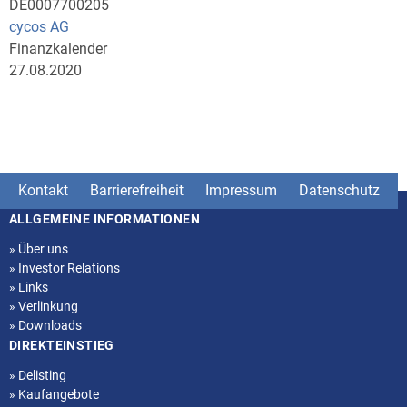
DE0007700205
cycos AG
Finanzkalender
27.08.2020
Kontakt
Barrierefreiheit
Impressum
Datenschutz
ALLGEMEINE INFORMATIONEN
Seitenstruktur
»
Über uns
»
Investor Relations
»
Links
»
Verlinkung
»
Downloads
DIREKTEINSTIEG
»
Delisting
»
Kaufangebote