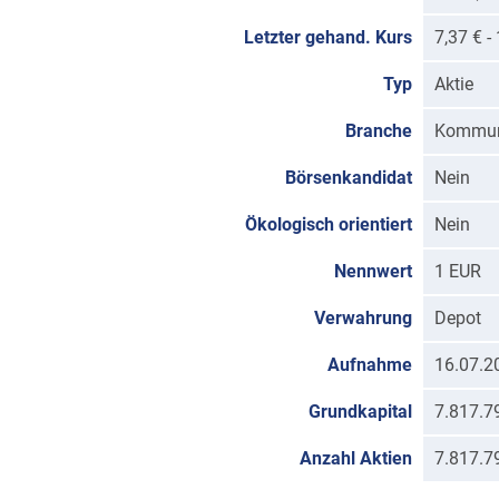
Letzter gehand. Kurs
7,37 € 
Typ
Aktie
Branche
Kommun
Börsenkandidat
Nein
Ökologisch orientiert
Nein
Nennwert
1 EUR
Verwahrung
Depot
Aufnahme
16.07.2
Grundkapital
7.817.7
Anzahl Aktien
7.817.7