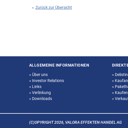
«
Zurück zur Übersicht
ALLGEMEINE INFORMATIONEN
DIREKT
Seitenstruktur
»
Über uns
»
Delisti
»
Investor Relations
»
Kaufan
»
Links
»
Paketh
»
Verlinkung
»
Kaufen
»
Downloads
»
Verkau
(C)OPYRIGHT 2026, VALORA EFFEKTEN HANDEL AG