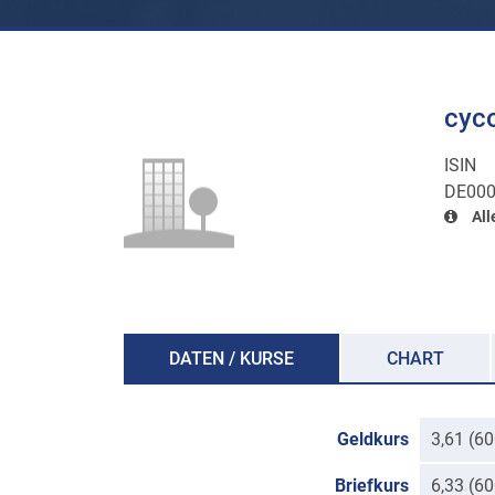
cyc
ISIN
DE000
All
DATEN / KURSE
CHART
Geldkurs
3,61 (6
Briefkurs
6,33 (6