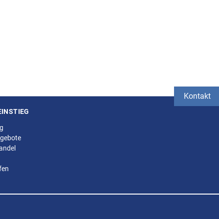
Kontakt
EINSTIEG
ng
gebote
andel
fen