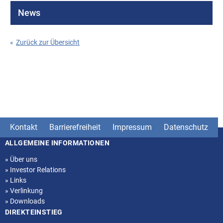
News
«
Zurück zur Übersicht
Kontakt
Barrierefreiheit
Impressum
Datenschutz
ALLGEMEINE INFORMATIONEN
Seitenstruktur
»
Über uns
»
Investor Relations
»
Links
»
Verlinkung
»
Downloads
DIREKTEINSTIEG