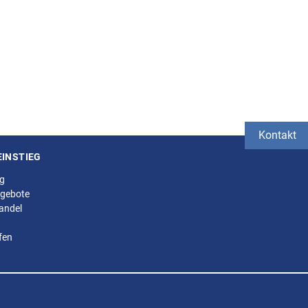
Kontakt
EINSTIEG
ng
gebote
andel
fen