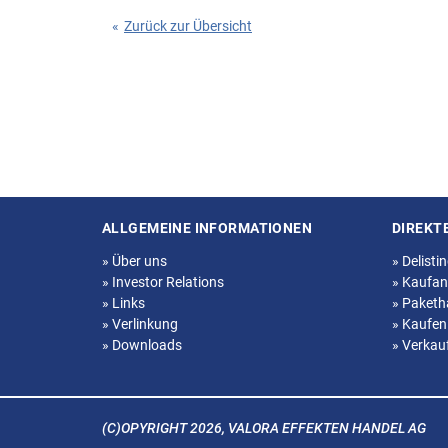
«
Zurück zur Übersicht
ALLGEMEINE INFORMATIONEN
DIREKT
Seitenstruktur
»
Über uns
»
Delisti
»
Investor Relations
»
Kaufan
»
Links
»
Paketh
»
Verlinkung
»
Kaufen
»
Downloads
»
Verkau
(C)OPYRIGHT 2026, VALORA EFFEKTEN HANDEL AG