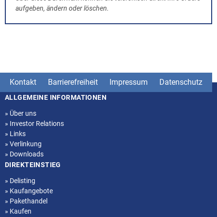
aufgeben, ändern oder löschen.
Kontakt
Barrierefreiheit
Impressum
Datenschutz
ALLGEMEINE INFORMATIONEN
Seitenstruktur
»
Über uns
»
Investor Relations
»
Links
»
Verlinkung
»
Downloads
DIREKTEINSTIEG
»
Delisting
»
Kaufangebote
»
Pakethandel
»
Kaufen