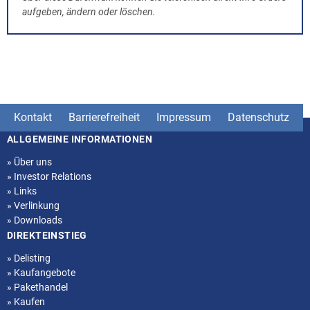
aufgeben, ändern oder löschen.
Kontakt
Barrierefreiheit
Impressum
Datenschutz
ALLGEMEINE INFORMATIONEN
Seitenstruktur
»
Über uns
»
Investor Relations
»
Links
»
Verlinkung
»
Downloads
DIREKTEINSTIEG
»
Delisting
»
Kaufangebote
»
Pakethandel
»
Kaufen