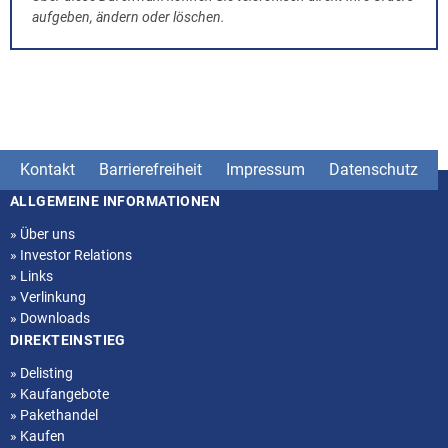
aufgeben, ändern oder löschen.
Kontakt
Barrierefreiheit
Impressum
Datenschutz
ALLGEMEINE INFORMATIONEN
Seitenstruktur
»
Über uns
»
Investor Relations
»
Links
»
Verlinkung
»
Downloads
DIREKTEINSTIEG
»
Delisting
»
Kaufangebote
»
Pakethandel
»
Kaufen