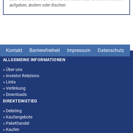
aufgeben, ändern oder löschen.
Kontakt
Barrierefreiheit
Impressum
Datenschutz
ALLGEMEINE INFORMATIONEN
Seitenstruktur
»
Über uns
»
Investor Relations
»
Links
»
Verlinkung
»
Downloads
DIREKTEINSTIEG
»
Delisting
»
Kaufangebote
»
Pakethandel
»
Kaufen