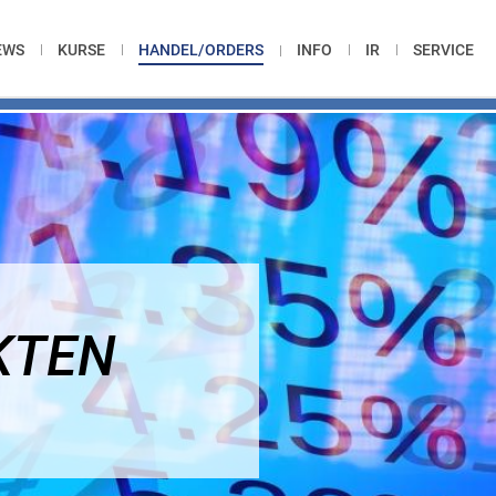
EWS
KURSE
HANDEL/ORDERS
INFO
IR
SERVICE
KTEN