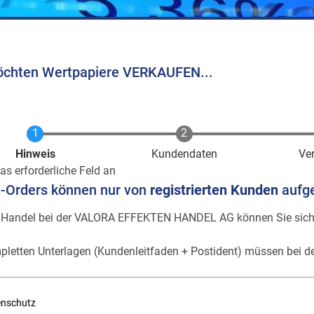
öchten Wertpapiere VERKAUFEN...
Aktuell
Hinweis
Kundendaten
Ve
as erforderliche Feld an
e-Orders können nur von
registrierten Kunden
aufg
 Handel bei der VALORA EFFEKTEN HANDEL AG können Sie sic
pletten Unterlagen (Kundenleitfaden + Postident) müssen bei de
enschutz