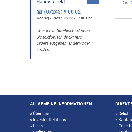
Handel direkt
Die
D
☎ (07243) 9 00 02
Montag - Freitag, 09.00 - 17.00 Uhr
Über diese Durchwahl können
Sie telefonisch direkt Ihre
Orders aufgeben, ändern oder
löschen.
ALLGEMEINE INFORMATIONEN
DIREKT
Seitenstruktur
»
Über uns
»
Delisti
»
Investor Relations
»
Kaufan
»
Links
»
Paketh