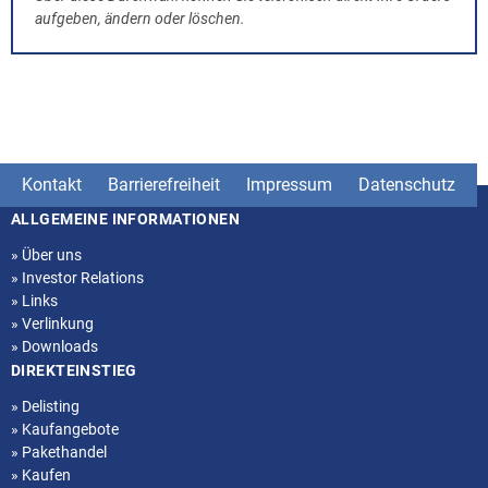
aufgeben, ändern oder löschen.
Kontakt
Barrierefreiheit
Impressum
Datenschutz
ALLGEMEINE INFORMATIONEN
Seitenstruktur
»
Über uns
»
Investor Relations
»
Links
»
Verlinkung
»
Downloads
DIREKTEINSTIEG
»
Delisting
»
Kaufangebote
»
Pakethandel
»
Kaufen