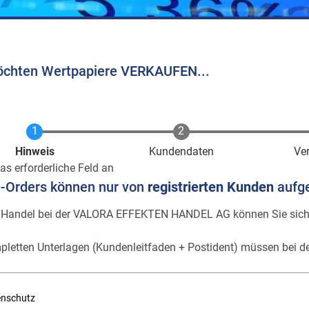
öchten Wertpapiere VERKAUFEN...
Aktuell
Hinweis
Kundendaten
Ve
as erforderliche Feld an
e-Orders können nur von
registrierten Kunden
aufg
 Handel bei der VALORA EFFEKTEN HANDEL AG können Sie sic
pletten Unterlagen (Kundenleitfaden + Postident) müssen bei de
enschutz