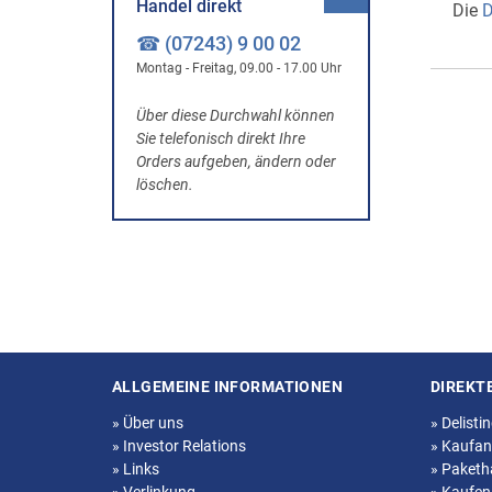
Handel direkt
Die
D
☎ (07243) 9 00 02
Montag - Freitag, 09.00 - 17.00 Uhr
Über diese Durchwahl können
Sie telefonisch direkt Ihre
Orders aufgeben, ändern oder
löschen.
ALLGEMEINE INFORMATIONEN
DIREKT
Seitenstruktur
»
Über uns
»
Delisti
»
Investor Relations
»
Kaufan
»
Links
»
Paketh