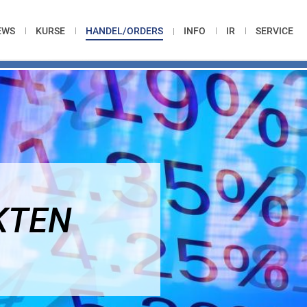
EWS
KURSE
HANDEL/ORDERS
INFO
IR
SERVICE
KTEN