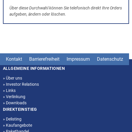
Über diese Durchwahl können Sie telefonisch direkt Ihre Orders
aufgeben, ändern oder löschen.
Kontakt
Barrierefreiheit
Impressum
Datenschutz
ALLGEMEINE INFORMATIONEN
Seitenstruktur
»
Über uns
»
Investor Relations
»
Links
»
Verlinkung
»
Downloads
DIREKTEINSTIEG
»
Delisting
»
Kaufangebote
»
Pakethandel