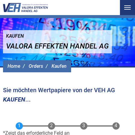
Tog
nav
KAUFEN
VALORA EFFEKTEN HANDEL AG
Home
Orders
Kaufen
Sie möchten Wertpapiere von der VEH AG
KAUFEN
...
Zeigt das erforderliche Feld an