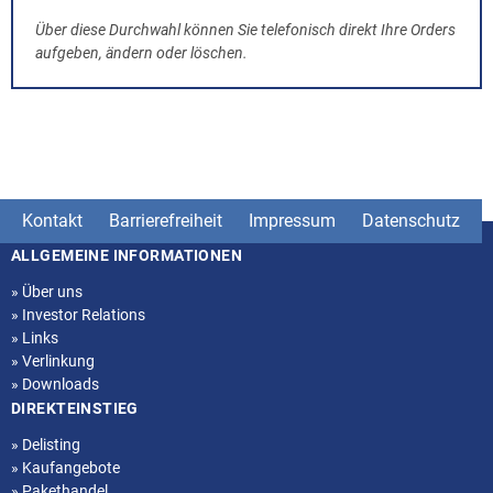
Über diese Durchwahl können Sie telefonisch direkt Ihre Orders
aufgeben, ändern oder löschen.
Kontakt
Barrierefreiheit
Impressum
Datenschutz
ALLGEMEINE INFORMATIONEN
Seitenstruktur
»
Über uns
»
Investor Relations
»
Links
»
Verlinkung
»
Downloads
DIREKTEINSTIEG
»
Delisting
»
Kaufangebote
»
Pakethandel