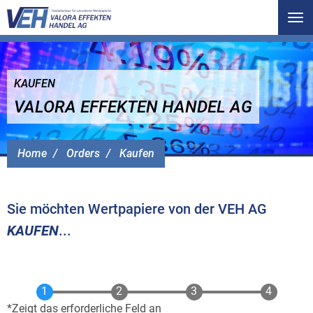
Tog
nav
KAUFEN
VALORA EFFEKTEN HANDEL AG
Home
Orders
Kaufen
Sie möchten Wertpapiere von der VEH AG
KAUFEN
...
Zeigt das erforderliche Feld an