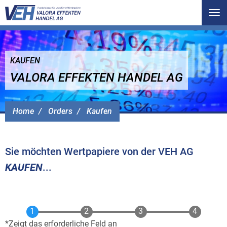
Tog
nav
KAUFEN
VALORA EFFEKTEN HANDEL AG
Home
Orders
Kaufen
Sie möchten Wertpapiere von der VEH AG
KAUFEN
...
Zeigt das erforderliche Feld an