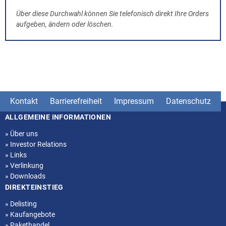
Über diese Durchwahl können Sie telefonisch direkt Ihre Orders
aufgeben, ändern oder löschen.
Kontakt
Barrierefreiheit
Impressum
Datenschutz
ALLGEMEINE INFORMATIONEN
Seitenstruktur
»
Über uns
»
Investor Relations
»
Links
»
Verlinkung
»
Downloads
DIREKTEINSTIEG
»
Delisting
»
Kaufangebote
»
Pakethandel