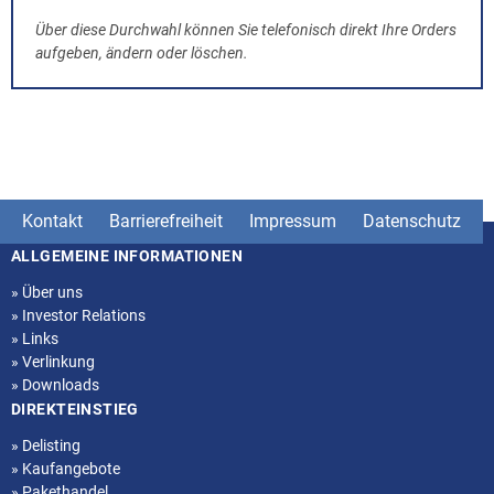
Über diese Durchwahl können Sie telefonisch direkt Ihre Orders
aufgeben, ändern oder löschen.
Kontakt
Barrierefreiheit
Impressum
Datenschutz
ALLGEMEINE INFORMATIONEN
Seitenstruktur
»
Über uns
»
Investor Relations
»
Links
»
Verlinkung
»
Downloads
DIREKTEINSTIEG
»
Delisting
»
Kaufangebote
»
Pakethandel