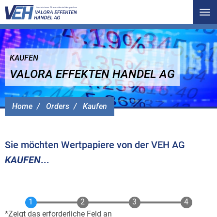
Tog
nav
KAUFEN
VALORA EFFEKTEN HANDEL AG
Home
Orders
Kaufen
Sie möchten Wertpapiere von der VEH AG
KAUFEN
...
Zeigt das erforderliche Feld an