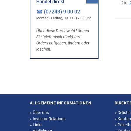
Handel direkt
Die
D
☎ (07243) 9 00 02
Montag - Freitag, 09.00 - 17.00 Uhr
Über diese Durchwahl können
Sie telefonisch direkt Ihre
Orders aufgeben, ändern oder
löschen.
ALLGEMEINE INFORMATIONEN
DIREKT
Seitenstruktur
»
Über uns
»
Delisti
»
Investor Relations
»
Kaufan
»
Links
»
Paketh