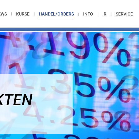
EWS
KURSE
HANDEL/ORDERS
INFO
IR
SERVICE
KTEN