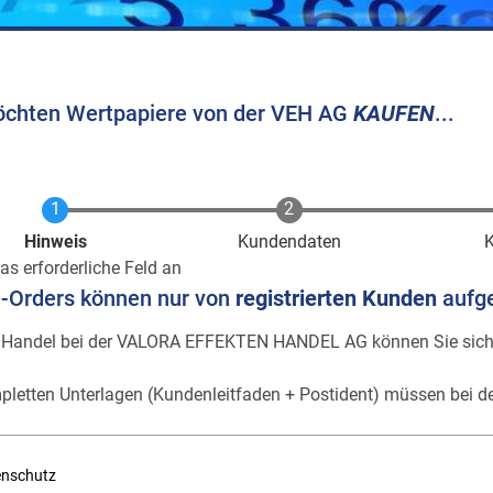
öchten Wertpapiere von der VEH AG
KAUFEN
...
Aktuell
Hinweis
Kundendaten
as erforderliche Feld an
e-Orders können nur von
registrierten Kunden
aufg
 Handel bei der VALORA EFFEKTEN HANDEL AG können Sie sic
pletten Unterlagen (Kundenleitfaden + Postident) müssen bei de
enschutz