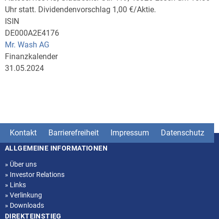
Uhr statt. Dividendenvorschlag 1,00 €/Aktie.
ISIN
DE000A2E4176
Mr. Wash AG
Finanzkalender
31.05.2024
Kontakt
Barrierefreiheit
Impressum
Datenschutz
ALLGEMEINE INFORMATIONEN
Seitenstruktur
»
Über uns
»
Investor Relations
»
Links
»
Verlinkung
»
Downloads
DIREKTEINSTIEG